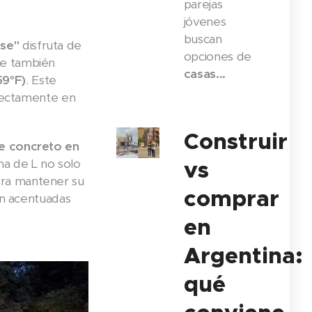
parejas
jóvenes
buscan
se"
disfruta de
opciones de
ue también
casas...
59°F)
. Este
directamente en
Construir
e concreto en
ma de L no solo
vs
ara mantener su
comprar
tán acentuadas
en
Argentina:
qué