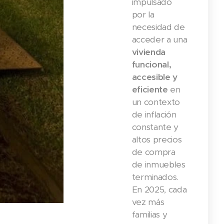
impulsado
por la
necesidad de
acceder a una
vivienda
funcional,
accesible y
eficiente
en
un contexto
de inflación
constante y
altos precios
de compra
de inmuebles
terminados.
En 2025, cada
vez más
familias y