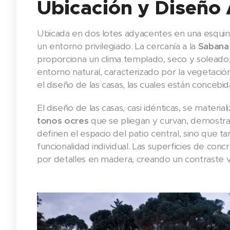
Ubicación y Diseño 
Ubicada en dos lotes adyacentes en una esqui
un entorno privilegiado. La cercanía a la
Sabana
proporciona un clima templado, seco y soleado
entorno natural, caracterizado por la vegetación
el diseño de las casas, las cuales están concebi
El diseño de las casas, casi idénticas, se mater
tonos ocres
que se pliegan y curvan, demostr
definen el espacio del patio central, sino que
funcionalidad individual. Las superficies de conc
por detalles en madera, creando un contraste vis