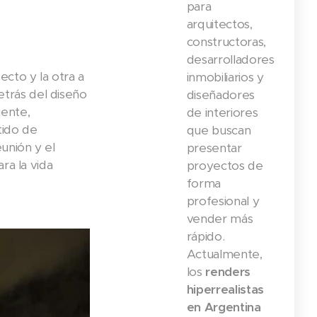
para
arquitectos,
constructoras,
desarrolladores
ecto y la otra a
inmobiliarios y
etrás del diseño
diseñadores
iente,
de interiores
tido de
que buscan
unión y el
presentar
ra la vida
proyectos de
forma
profesional y
vender más
rápido.
Actualmente,
los
renders
hiperrealistas
en Argentina