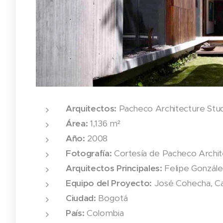
Arquitectos:
Pacheco Architecture Stud
Área:
1,136 m²
Año:
2008
Fotografía:
Cortesía de Pacheco Archit
Arquitectos Principales:
Felipe Gonzále
Equipo del Proyecto:
José Cohecha, Ca
Ciudad:
Bogotá
País:
Colombia