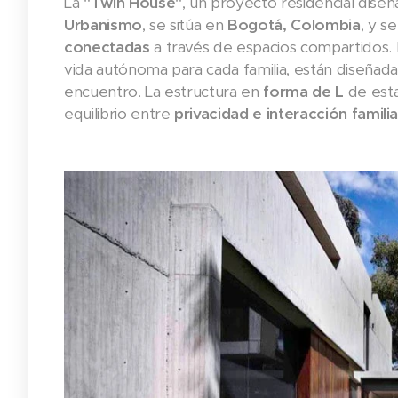
La
"Twin House"
, un proyecto residencial dise
Urbanismo
, se sitúa en
Bogotá, Colombia
, y s
conectadas
a través de espacios compartidos.
vida autónoma para cada familia, están diseña
encuentro. La estructura en
forma de L
de esta
equilibrio entre
privacidad e interacción familia