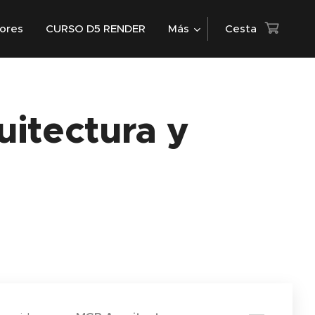
iores
CURSO D5 RENDER
Más
Cesta
itectura y