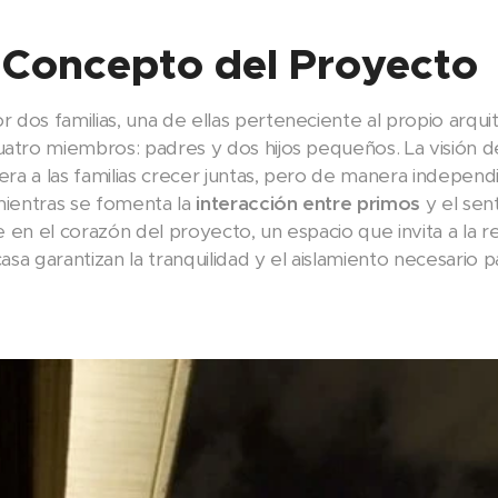
 Concepto del Proyecto
dos familias, una de ellas perteneciente al propio arquit
atro miembros: padres y dos hijos pequeños. La visión d
era a las familias crecer juntas, pero de manera independ
mientras se fomenta la
interacción entre primos
y el sen
 en el corazón del proyecto, un espacio que invita a la re
sa garantizan la tranquilidad y el aislamiento necesario pa