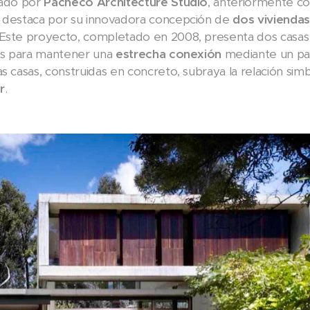
ñado por
Pacheco Architecture Studio
, anteriormente 
e destaca por su innovadora concepción de
dos viviendas
 Este proyecto, completado en 2008, presenta dos casa
das para mantener una
estrecha conexión
mediante un pa
s casas, construidas en concreto, subraya la relación simb
r
.