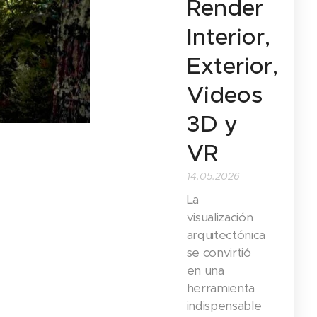
Render
Interior,
Exterior,
Videos
3D y
VR
14.05.2026
La
visualización
arquitectónica
se convirtió
en una
herramienta
indispensable