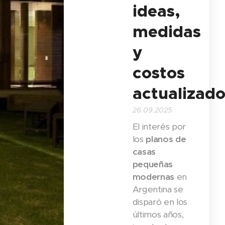
ideas,
medidas
y
costos
actualizad
26.09.2025
El interés por
los
planos de
casas
pequeñas
modernas
en
Argentina se
disparó en los
últimos años,