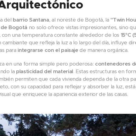
Arquitectónico
na del
barrio Santana
, al noreste de Bogotá, la
"Twin Hou
 de Bogotá
no solo ofrece vistas impresionantes, sino q
, con una temperatura constante alrededor de los
15°C (
 cambiante que refleja la luz a lo largo del día, influye 
das para
integrarse con el paisaje
de manera orgánica.
ializa en una forma simple pero poderosa:
contenedores d
ando la
plasticidad del material
. Estas estructuras en for
 también permiten que cada vivienda dependa de la otra p
reto, con su capacidad para reflejar y absorber la luz, es
ual que enriquece la apariencia exterior de las casas.