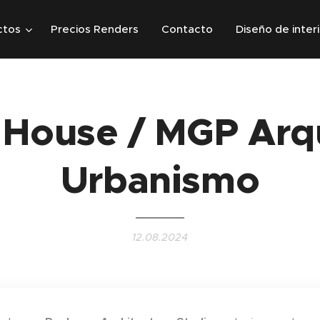
ctos
Precios Renders
Contacto
Diseño de inter
 House / MGP Arqu
Urbanismo
12.08.2024