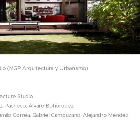
io (MGP Arquitectura y Urbanismo)
ecture Studio
z-Pacheco, Álvaro Bohórquez
milo Correa, Gabriel Campuzano, Alejandro Méndez