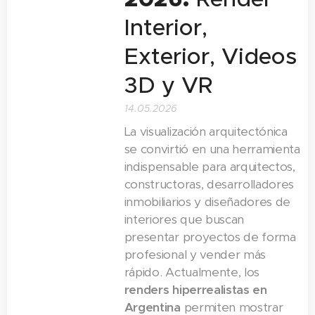
funcional,
diseñadores de
si resulta más
Interior,
accesible y
interiores que
conveniente
eficiente
en un
buscan
Exterior, Videos
construir una
contexto de
presentar
casa desde
3D y VR
inflación
proyectos de
cero
o
constante y
forma
comprar una
14.05.2026
altos precios
profesional y
propiedad ya
La visualización arquitectónica
de compra de
vender más
terminada
. La
se convirtió en una herramienta
inmuebles
rápido.
decisión no es
indispensable para arquitectos,
terminados. En
Actualmente,
sencilla, ya que
constructoras, desarrolladores
2025, cada vez
los
renders
inmobiliarios y diseñadores de
depende de
más familias y
interiores que buscan
hiperrealistas
múltiples
presentar proyectos de forma
parejas jóvenes
en Argentina
factores: el
profesional y vender más
buscan
permiten
costo por
rápido. Actualmente, los
opciones de
mostrar una
metro
renders hiperrealistas en
casas...
vivienda antes
cuadrado
, la
...
Argentina
permiten mostrar