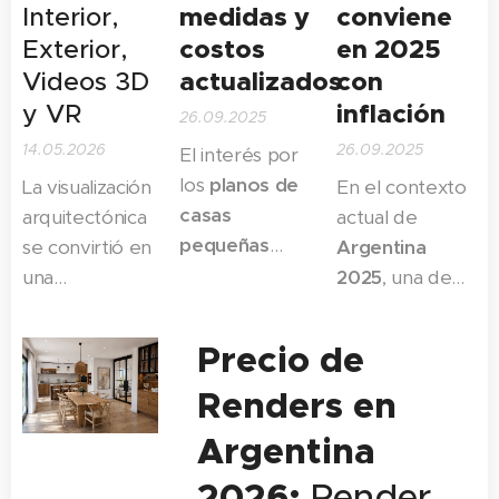
medidas y
conviene
Interior,
costos
en 2025
Exterior,
actualizados
con
Videos 3D
inflación
y VR
26.09.2025
14.05.2026
26.09.2025
El interés por
los
planos de
La visualización
En el contexto
casas
arquitectónica
actual de
pequeñas
se convirtió en
Argentina
modernas
en
una
2025
, una de
Argentina se
herramienta
las preguntas
disparó en los
indispensable
más frecuentes
Precio de
últimos años,
para
entre quienes
impulsado por
Renders en
arquitectos,
buscan una
la necesidad de
constructoras,
vivienda propia
Argentina
acceder a una
desarrolladores
o una
inversión
vivienda
2026:
Render
inmobiliarios y
inmobiliaria
es