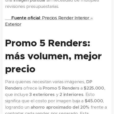
una
imagen puntual
sin necesidad de múltiples
revisiones presupuestarias.
👉
Fuente oficial
: Precios Render Interior –
Exterior
Promo 5 Renders:
más volumen, mejor
precio
Para quienes necesitan varias imágenes,
DP
Renders
ofrece la
Promo 5 Renders
a
$225.000
,
que incluye
3 exteriores
y
2 interiores
. Esto
significa que el costo por imagen baja a
$45.000
,
logrando un
ahorro aproximado del 20%
frente a
contratar cada render por separado. Esta