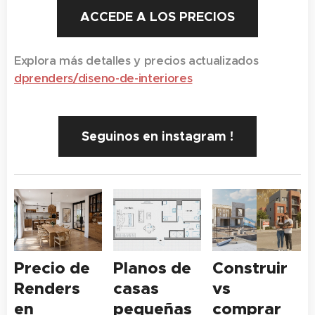
ACCEDE A LOS PRECIOS
Explora más detalles y precios actualizados
dprenders/
diseno-de-interiores
Seguinos en instagram !
Precio de
Planos de
Construir
Renders
casas
vs
en
pequeñas
comprar