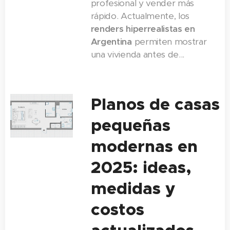
profesional y vender más
buscan
permiten
costo por
rápido. Actualmente, los
opciones de
mostrar una
metro
renders hiperrealistas en
casas...
vivienda antes
cuadrado
, la
...
Argentina
permiten mostrar
de...
una vivienda antes de...
Planos de casas
pequeñas
modernas en
2025: ideas,
medidas y
costos