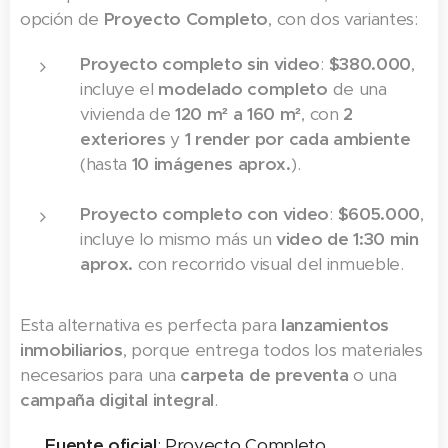
opción de
Proyecto Completo
, con dos variantes:
Proyecto completo sin video
:
$380.000
,
incluye el
modelado completo
de una
vivienda de
120 m² a 160 m²
, con
2
exteriores
y
1 render por cada ambiente
(hasta
10 imágenes aprox.
).
Proyecto completo con video
:
$605.000
,
incluye lo mismo más un
video de 1:30 min
aprox.
con recorrido visual del inmueble.
Esta alternativa es perfecta para
lanzamientos
inmobiliarios
, porque entrega todos los materiales
necesarios para una
carpeta de preventa
o una
campaña digital integral
.
👉
Fuente oficial
: Proyecto Completo