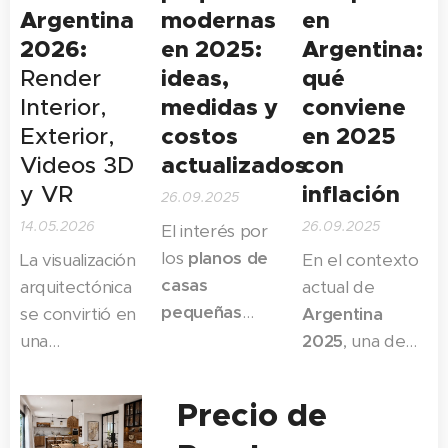
Argentina
modernas
en
2026:
en 2025:
Argentina:
ideas,
qué
Render
medidas y
conviene
Interior,
costos
en 2025
Exterior,
actualizados
con
Videos 3D
inflación
y VR
26.09.2025
14.05.2026
26.09.2025
El interés por
los
planos de
La visualización
En el contexto
casas
arquitectónica
actual de
pequeñas
se convirtió en
Argentina
modernas
en
una
2025
, una de
Argentina se
herramienta
las preguntas
disparó en los
indispensable
más frecuentes
Precio de
últimos años,
para
entre quienes
impulsado por