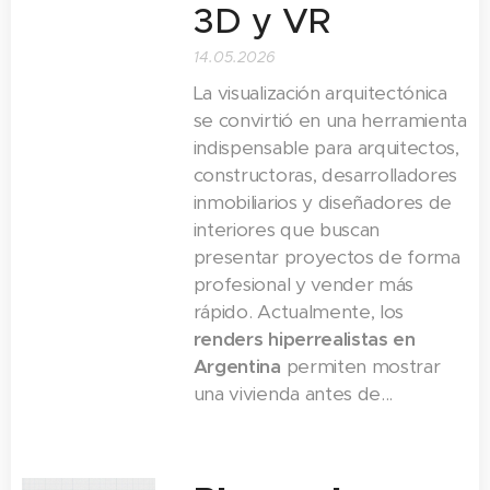
3D y VR
inflación
proyectos de
cero
o
constante y
forma
comprar una
14.05.2026
altos precios
profesional y
propiedad ya
La visualización arquitectónica
de compra de
vender más
terminada
. La
se convirtió en una herramienta
inmuebles
rápido.
decisión no es
indispensable para arquitectos,
terminados. En
Actualmente,
sencilla, ya que
constructoras, desarrolladores
2025, cada vez
los
renders
inmobiliarios y diseñadores de
depende de
más familias y
interiores que buscan
hiperrealistas
múltiples
presentar proyectos de forma
parejas jóvenes
en Argentina
factores: el
profesional y vender más
buscan
permiten
costo por
rápido. Actualmente, los
opciones de
mostrar una
metro
renders hiperrealistas en
casas...
vivienda antes
cuadrado
, la
...
Argentina
permiten mostrar
de...
una vivienda antes de...