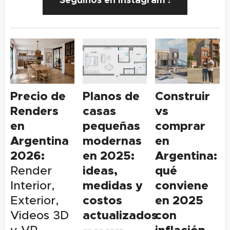
Precio de
Planos de
Construir
Renders
casas
vs
en
pequeñas
comprar
Argentina
modernas
en
2026:
en 2025:
Argentina:
ideas,
qué
Render
medidas y
conviene
Interior,
costos
en 2025
Exterior,
actualizados
con
Videos 3D